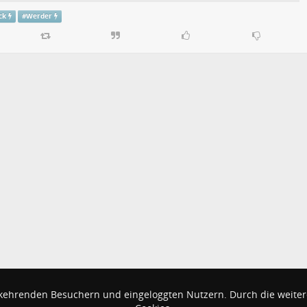
ck
#
Werder
kehrenden Besuchern und eingeloggten Nutzern. Durch die weiter