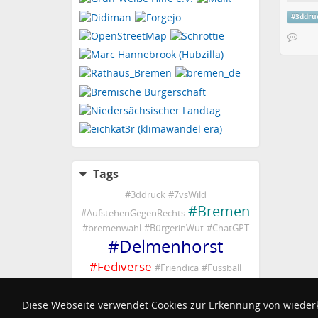
#
3ddru
Tags
#
3ddruck
#
7vsWild
#
Bremen
#
AufstehenGegenRechts
#
bremenwahl
#
BürgerinWut
#
ChatGPT
#
Delmenhorst
#
Fediverse
#
Friendica
#
Fussball
#
Ganderkesee
#
Graft
#
kochen
#
LautgegenRechts
#
LetzteGeneration
Diese Webseite verwendet Cookies zur Erkennung von wieder
#
pastpuzzle
#
noAfD
#
Ostkurve