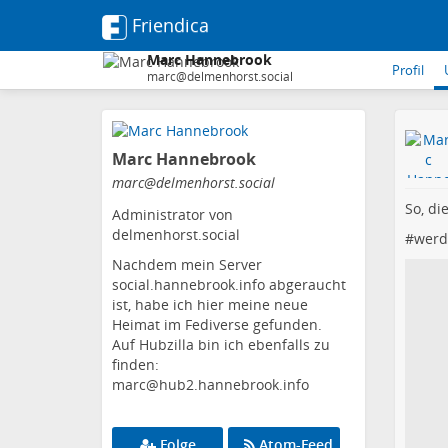
Friendica
Marc Hannebrook
Profil
marc@delmenhorst.social
Zum
Inhalt
Marc Hannebrook
der
Seite
marc
@delmenhorst
.social
gehen
So, di
Administrator von
delmenhorst.social
#
werd
Nachdem mein Server
social.hannebrook.info abgeraucht
ist, habe ich hier meine neue
Heimat im Fediverse gefunden.
Auf Hubzilla bin ich ebenfalls zu
finden:
marc@hub2.hannebrook.info
Folge
Atom-Feed