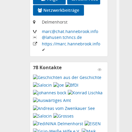
Netzwerkbeiträge
Delmenhorst
marc
@chat
.hannebrook
.info
@lahusen:tchncs
.de
https:
/
/marc
.hannebrook
.info
✔
78 Kontakte
Kontakte
anzeigen