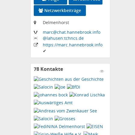
Netzwerkbeiträge
Delmenhorst
marc
@chat
.hannebrook
.info
@lahusen:tchncs
.de
https:
/
/marc
.hannebrook
.info
✔
78 Kontakte
Kontakte
anzeigen