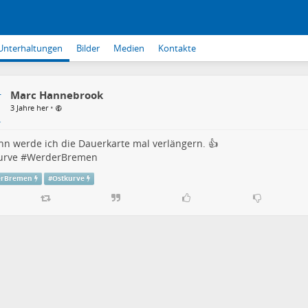
Unterhaltungen
Bilder
Medien
Kontakte
Marc Hannebrook
•
3 Jahre her
nn werde ich die Dauerkarte mal verlängern. 👍
urve
#
WerderBremen
erBremen
#
Ostkurve