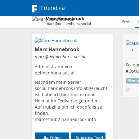
Friendica
Marc Hannebrook
Profil
marc@delmenhorst.social
Zum
Inhalt
Marc Hannebrook
der
Seite
marc
@delmenhorst
.social
gehen
So, da
Administrator von
#
Ostk
delmenhorst.social
#
Werd
Nachdem mein Server
social.hannebrook.info abgeraucht
ist, habe ich hier meine neue
Heimat im Fediverse gefunden.
Auf Hubzilla bin ich ebenfalls zu
finden:
marc@hub2.hannebrook.info
Folge
Atom-Feed