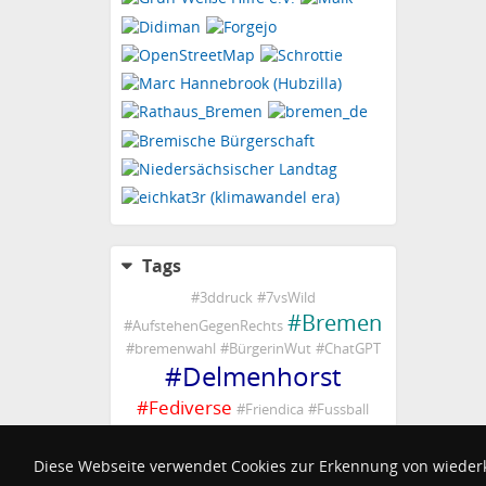
Tags
#
3ddruck
#
7vsWild
#
Bremen
#
AufstehenGegenRechts
#
bremenwahl
#
BürgerinWut
#
ChatGPT
#
Delmenhorst
#
Fediverse
#
Friendica
#
Fussball
#
Ganderkesee
#
Graft
#
kochen
#
LautgegenRechts
#
LetzteGeneration
Diese Webseite verwendet Cookies zur Erkennung von wieder
#
pastpuzzle
#
noAfD
#
Ostkurve