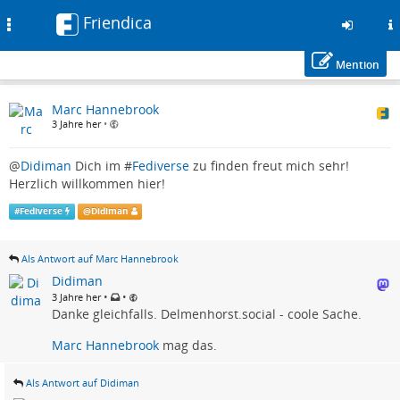
Friendica
Toggle
navigation
Mention
Zum
Marc Hannebrook
Inhalt
3 Jahre her
•
der
Seite
gehen
@
Didiman
Dich im #
Fediverse
zu finden freut mich sehr!
Herzlich willkommen hier!
#
Fediverse
@
Didiman
Als Antwort auf Marc Hannebrook
Didiman
•
•
3 Jahre her
Danke gleichfalls. Delmenhorst.social - coole Sache.
Marc Hannebrook
mag das.
Als Antwort auf Didiman