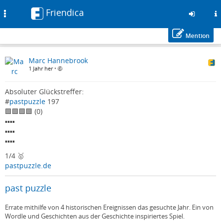
Friendica
Toggle
navigation
Mention
Zum
Marc Hannebrook
Inhalt
1 Jahr her
•
der
Seite
gehen
Absoluter Glückstreffer:
#
pastpuzzle
197
🟩🟩🟩🟩 (0)
▪️▪️▪️▪️
▪️▪️▪️▪️
▪️▪️▪️▪️
1/4 🥇
pastpuzzle.de
past puzzle
Errate mithilfe von 4 historischen Ereignissen das gesuchte Jahr. Ein von
Wordle und Geschichten aus der Geschichte inspiriertes Spiel.