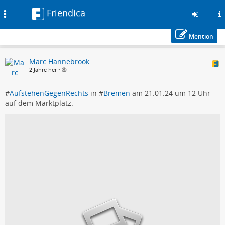
Friendica
Toggle
navigation
Mention
Zum
Marc Hannebrook
Inhalt
2 Jahre her
•
der
Seite
gehen
#
AufstehenGegenRechts
in #
Bremen
am 21.01.24 um 12 Uhr
auf dem Marktplatz.