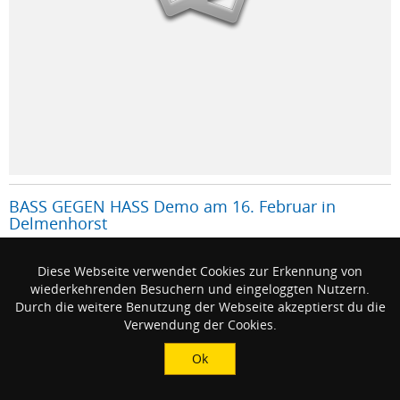
BASS GEGEN HASS Demo am 16. Februar in
Delmenhorst
BASS GEGEN HASS Demo am 16. Februar in Delmenhorst, Im aktuellen
Diese Webseite verwendet Cookies zur Erkennung von
Wahlkampf zeigt sich erneut, wie rechte Kräfte mit Hetze und
wiederkehrenden Besuchern und eingeloggten Nutzern.
Ausgrenzung Politik machen.
Durch die weitere Benutzung der Webseite akzeptierst du die
Ministerium fuer guten Geschmack
Verwendung der Cookies.
#
Delmenhorst
Ok