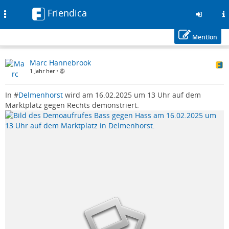
Friendica
Toggle
navigation
Mention
Zum
Marc Hannebrook
Inhalt
1 Jahr her
•
der
Seite
gehen
In #
Delmenhorst
wird am 16.02.2025 um 13 Uhr auf dem
Marktplatz gegen Rechts demonstriert.